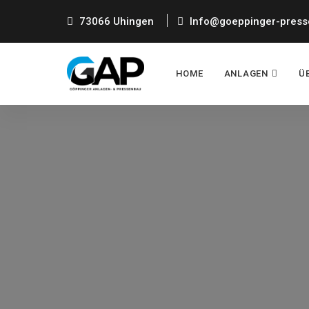
73066 Uhingen
Info@goeppinger-press
HOME
ANLAGEN
Ü